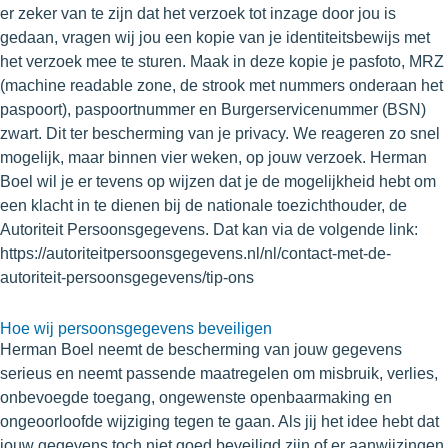
er zeker van te zijn dat het verzoek tot inzage door jou is
gedaan, vragen wij jou een kopie van je identiteitsbewijs met
het verzoek mee te sturen. Maak in deze kopie je pasfoto, MRZ
(machine readable zone, de strook met nummers onderaan het
paspoort), paspoortnummer en Burgerservicenummer (BSN)
zwart. Dit ter bescherming van je privacy. We reageren zo snel
mogelijk, maar binnen vier weken, op jouw verzoek. Herman
Boel wil je er tevens op wijzen dat je de mogelijkheid hebt om
een klacht in te dienen bij de nationale toezichthouder, de
Autoriteit Persoonsgegevens. Dat kan via de volgende link:
https://autoriteitpersoonsgegevens.nl/nl/contact-met-de-
autoriteit-persoonsgegevens/tip-ons
Hoe wij persoonsgegevens beveiligen
Herman Boel neemt de bescherming van jouw gegevens
serieus en neemt passende maatregelen om misbruik, verlies,
onbevoegde toegang, ongewenste openbaarmaking en
ongeoorloofde wijziging tegen te gaan. Als jij het idee hebt dat
jouw gegevens toch niet goed beveiligd zijn of er aanwijzingen